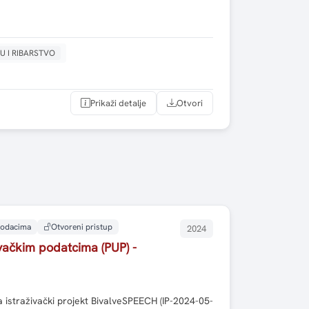
U I RIBARSTVO
Prikaži detalje
Otvori
 podacima
Otvoreni pristup
2024
ivačkim podatcima (PUP) -
 istraživački projekt BivalveSPEECH (IP-2024-05-