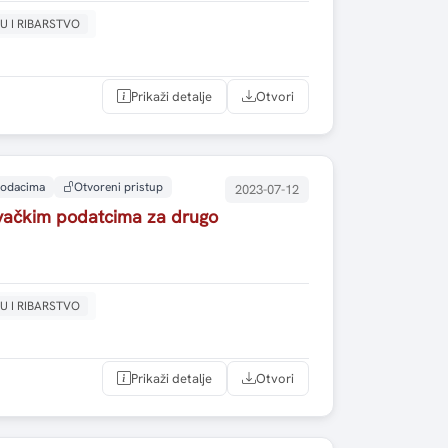
U I RIBARSTVO
Prikaži detalje
Otvori
 podacima
Otvoreni pristup
2023-07-12
živačkim podatcima za drugo
U I RIBARSTVO
Prikaži detalje
Otvori