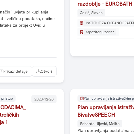
razdoblje - EUROBATH
ačin i uvjete prikupljanja
Jozić, Slaven
t i veličinu podataka, načine
INSTITUT ZA OCEANOGRAFIJ
odataka za projekt Uvid u
repozitorij.izor.hr
Prikaži detalje
Otvori
 pristup
Plan upravljanja istraživačkim
2023-12-28
PODACIMA_
Plan upravljanja istraž
trofičkih
BivalveSPEECH
a i
Peharda Uljević, Melita
Plan upravljanja podatcima za