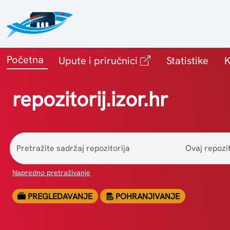
Početna
(vanjska poveznic
Upute i priručnici
Statistike
K
repozitorij.izor.hr
Ovaj repozit
Napredno pretraživanje
PREGLEDAVANJE
POHRANJIVANJE