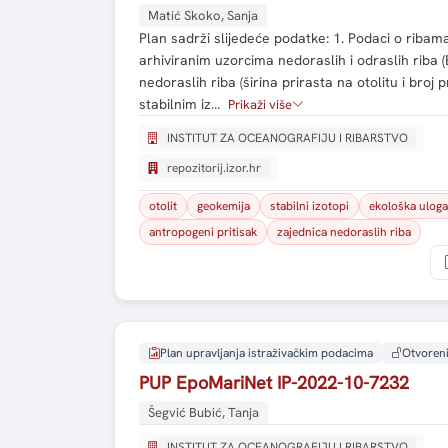
Matić Skoko, Sanja
Plan sadrži slijedeće podatke: 1. Podaci o ribama
arhiviranim uzorcima nedoraslih i odraslih riba (
nedoraslih riba (širina prirasta na otolitu i broj 
stabilnim iz…
Prikaži više
INSTITUT ZA OCEANOGRAFIJU I RIBARSTVO
repozitorij.izor.hr
otolit
geokemija
stabilni izotopi
ekološka uloga
antropogeni pritisak
zajednica nedoraslih riba
Plan upravljanja istraživačkim podacima
Otvoreni
PUP EpoMariNet IP-2022-10-7232
Šegvić Bubić, Tanja
INSTITUT ZA OCEANOGRAFIJU I RIBARSTVO