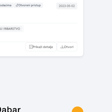
 podacima
Otvoreni pristup
2023-05-02
U I RIBARSTVO
Prikaži detalje
Otvori