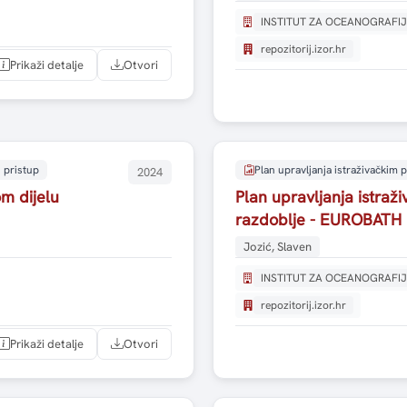
INSTITUT ZA OCEANOGRAFIJ
repozitorij.izor.hr
Prikaži detalje
Otvori
 pristup
Plan upravljanja istraživačkim
2024
m dijelu
Plan upravljanja istra
razdoblje - EUROBATH
Jozić, Slaven
INSTITUT ZA OCEANOGRAFIJ
repozitorij.izor.hr
Prikaži detalje
Otvori