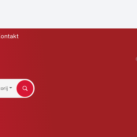
a)
ontakt
orij