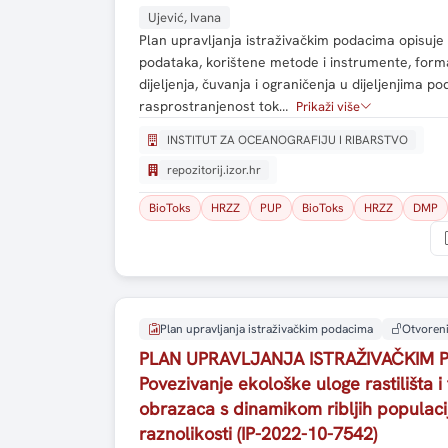
Ujević, Ivana
Plan upravljanja istraživačkim podacima opisuje n
podataka, korištene metode i instrumente, forma
dijeljenja, čuvanja i ograničenja u dijeljenjima p
rasprostranjenost tok…
Prikaži više
INSTITUT ZA OCEANOGRAFIJU I RIBARSTVO
repozitorij.izor.hr
BioToks
HRZZ
PUP
BioToks
HRZZ
DMP
Plan upravljanja istraživačkim podacima
Otvoreni
PLAN UPRAVLJANJA ISTRAŽIVAČKIM 
Povezivanje ekološke uloge rastilišta i 
obrazaca s dinamikom ribljih populacij
raznolikosti (IP-2022-10-7542)