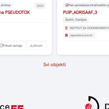
 pristup
Plan upravljanja istraživačkim
2023
cima PSEUDOTOX
PUIP_ADRISAAF_3
Šantić, Danijela
INSTITUT ZA OCEANOGRAFIJ
repozitorij.izor.hr
Prikaži detalje
Otvori
Svi objekti