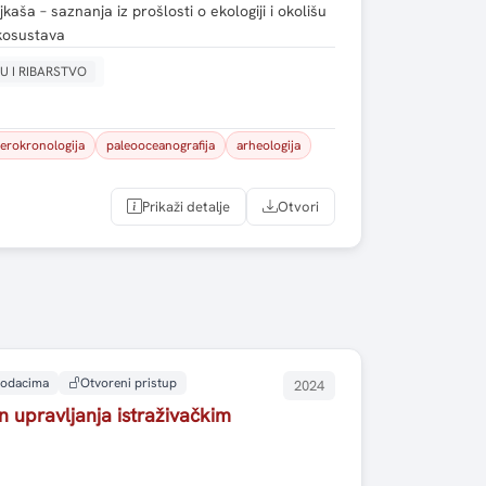
kaša – saznanja iz prošlosti o ekologiji i okolišu
kosustava
U I RIBARSTVO
lerokronologija
paleooceanografija
arheologija
Prikaži detalje
Otvori
 podacima
Otvoreni pristup
2024
upravljanja istraživačkim