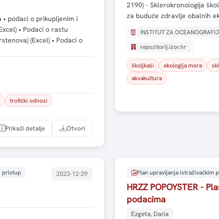
2190) - Sklerokronologija školj
za buduće zdravlje obalnih e
 • podaci o prikupljenim i
Excel) • Podaci o rastu
INSTITUT ZA OCEANOGRAFIJ
prstenova) (Excel) • Podaci o
repozitorij.izor.hr
školjkaši
ekologija mora
sk
akvakultura
trofički odnosi
Prikaži detalje
Otvori
 pristup
Plan upravljanja istraživačkim
2023-12-29
HRZZ POPOYSTER - Plan 
podacima
Ezgeta, Daria