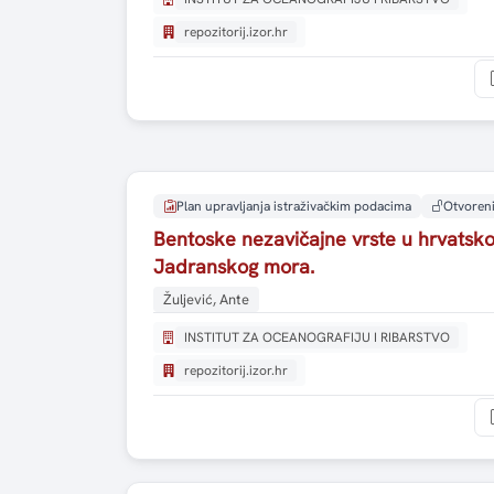
repozitorij.izor.hr
Plan upravljanja istraživačkim podacima
Otvoreni
Bentoske nezavičajne vrste u hrvatsko
Jadranskog mora.
Žuljević, Ante
INSTITUT ZA OCEANOGRAFIJU I RIBARSTVO
repozitorij.izor.hr